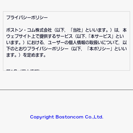
プライバシーポリシー
ボストン・コム株式会社（以下，「当社」といいます。）は，本
ウェブサイト上で提供するサービス（以下,「本サービス」とい
います。）における，ユーザーの個人情報の取扱いについて，以
下のとおりプライバシーポリシー（以下，「本ポリシー」といい
ます。）を定めます。
第1条（個人情報）
「個人情報」とは，個人情報保護法にいう「個人情報」を指すも
のとし，生存する個人に関する情報であって，当該情報に含まれ
る氏名，生年月日，住所，電話番号，連絡先その他の記述等によ
り特定の個人を識別できる情報及び容貌，指紋，声紋にかかるデ
ータ，及び健康保険証の保険者番号などの当該情報単体から特定
の個人を識別できる情報（個人識別情報）を指します。
Copyright Bostoncom Co.,Ltd.
第2条（個人情報の収集方法）
当社は，ユーザーが利用登録をする際に氏名，生年月日，住所，